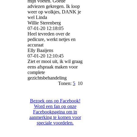
mijn voeten. Goede
adviezen gekregen. Ik loop
weer op wolkjes, DANK je
wel Linda
Willie Sterenberg
07-01-20
12:18:05
Heel tevreden over de
pedicure, werkt netjes en
accuraat
Elly Baaijens
07-01-20
12:10:45
Ziet er mooi uit, ik wil graag
eens afspraak maken voor
complete
gezichtsbehandeling
Tonen:
5
10
Bezoek ons op Facebook!
Word een fan op onze
Facebookpagina om in
aanmerking te komen voor
speciale voordelen.