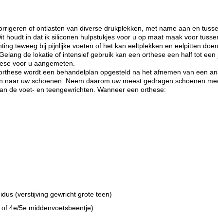
 corrigeren of ontlasten van diverse drukplekken, met name aan en tuss
it houdt in dat ik siliconen hulpstukjes voor u op maat maak voor tusse
ting teweeg bij pijnlijke voeten of het kan eeltplekken en eelpitten doe
elang de lokatie of intensief gebruik kan een orthese een half tot een 
hese voor u aangemeten.
n orthese wordt een behandelplan opgesteld na het afnemen van een 
eken naar uw schoenen. Neem daarom uw meest gedragen schoenen me
van de voet- en teengewrichten. Wanneer een orthese:
idus (verstijving gewricht grote teen)
 of 4e/5e middenvoetsbeentje)