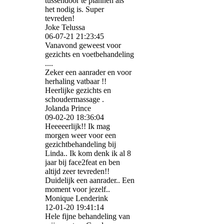
tussendoor te plannen als
het nodig is. Super
tevreden!
Joke Telussa
06-07-21
21:23:45
Vanavond geweest voor
gezichts en voetbehandeling
....
Zeker een aanrader en voor
herhaling vatbaar !!
Heerlijke gezichts en
schoudermassage .
Jolanda Prince
09-02-20
18:36:04
Heeeeerlijk!! Ik mag
morgen weer voor een
gezichtbehandeling bij
Linda.. Ik kom denk ik al 8
jaar bij face2feat en ben
altijd zeer tevreden!!
Duidelijk een aanrader.. Een
moment voor jezelf..
Monique Lenderink
12-01-20
19:41:14
Hele fijne behandeling van