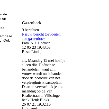
en de
n en
Gastenboek
n
jaar
9 berichten
Nieuw bericht toevoegen
anamnese
aan gastenboek
e. Ook
Fam. A.J. Hofman
12-05-23
19:43:58
Beste Linda,
a.s. Maandag 15 mei hoef je
alleen dhr. Hofman te
behandelen, want zijn
vrouw wordt nu behandeld
door de pedicure van het
verpleeghuis Picassoplein.
Daarom verwacht ik je a.s.
maandag op de Van
Raaltestraat te Vllissingen.
henk Henk Bloks
26-07-21
19:32:16
kalknagels