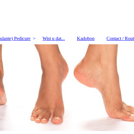
lante) Pedicure
Wist u dat...
Kadobon
Contact / Rou