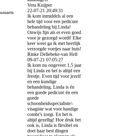
Vera Kuijper
22-07-21
20:49:31
huisarts
Ik kom inmiddels al een
hele tijd voor een pedicure
behandeling bij Linda!
Onwijs fijn als er even goed
voor je gezorgd wordt! Elke
keer weer ga ik met heerlijk
verzorgde voetjes naar huis!
Rinke Dellebeke-van Hell
09-07-21
07:05:27
Ik kom nu ongeveer 1,5 jaar
bij Linda en het is altijd een
feestje. Even tijd voor jezelf
en een kundige
behandeling. Linda is én
een goede pedicure én een
goede
schoonheidsspecialiste/­
visagiste wat voor handige
combi’s zorgt. En het is
altijd gezellig! Hoe druk het
ook is, Linda is flexibel en
doet haar best dingen