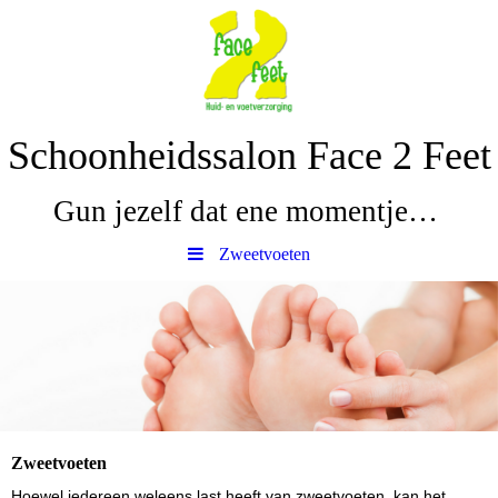
Schoonheidssalon Face 2 Feet
Gun jezelf dat ene momentje…
Zweetvoeten
Zweetvoeten
Hoewel iedereen weleens last heeft van zweetvoeten, kan het