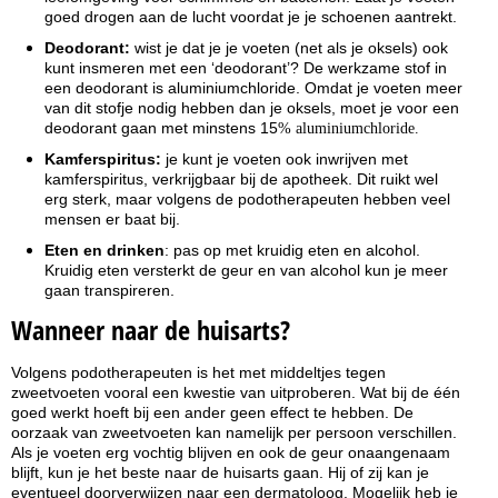
goed drogen aan de lucht voordat je je schoenen aantrekt.
Deodorant:
wist je dat je je voeten (net als je oksels) ook
kunt insmeren met een ‘deodorant’? De werkzame stof in
een deodorant is aluminiumchloride. Omdat je voeten meer
van dit stofje nodig hebben dan je oksels, moet je voor een
deodorant gaan met minstens 15
% aluminiumchloride.
Kamferspiritus:
je kunt je voeten ook inwrijven met
kamferspiritus, verkrijgbaar bij de apotheek. Dit ruikt wel
erg sterk, maar volgens de podotherapeuten hebben veel
mensen er baat bij.
Eten en drinken
: pas op met kruidig eten en alcohol.
Kruidig eten versterkt de geur en van alcohol kun je meer
gaan transpireren.
Wanneer naar de huisarts?
Volgens podotherapeuten is het met middeltjes tegen
zweetvoeten vooral een kwestie van uitproberen. Wat bij de één
goed werkt hoeft bij een ander geen effect te hebben. De
oorzaak van zweetvoeten kan namelijk per persoon verschillen.
Als je voeten erg vochtig blijven en ook de geur onaangenaam
blijft, kun je het beste naar de huisarts gaan. Hij of zij kan je
eventueel doorverwijzen naar een dermatoloog. Mogelijk heb je