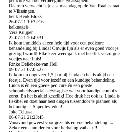
pedicure van het verpleeghuis Picassoplein.
Daarom verwacht ik je a.s. maandag op de Van Raaltestraat
te Vllissingen.
henk Henk Bloks
26-07-21
19:32:16
kalknagels
Vera Kuijper
22-07-21
20:49:31
Ik kom inmiddels al een hele tijd voor een pedicure
behandeling bij Linda! Onwijs fijn als er even goed voor je
gezorgd wordt! Elke keer weer ga ik met heerlijk verzorgde
voetjes naar huis!
Rinke Dellebeke-van Hell
09-07-21
07:05:27
Ik kom nu ongeveer 1,5 jaar bij Linda en het is altijd een
feestje. Even tijd voor jezelf en een kundige behandeling.
Linda is én een goede pedicure én een goede
schoonheidsspecialiste/­visagiste wat voor handige combi’s
zorgt. En het is altijd gezellig! Hoe druk het ook is, Linda is
flexibel en doet haar best dingen tussendoor te plannen als
het nodig is. Super tevreden!
Joke Telussa
06-07-21
21:23:45
Vanavond geweest voor gezichts en voetbehandeling ....
Zeker een aanrader en voor herhaling vatbaar !!