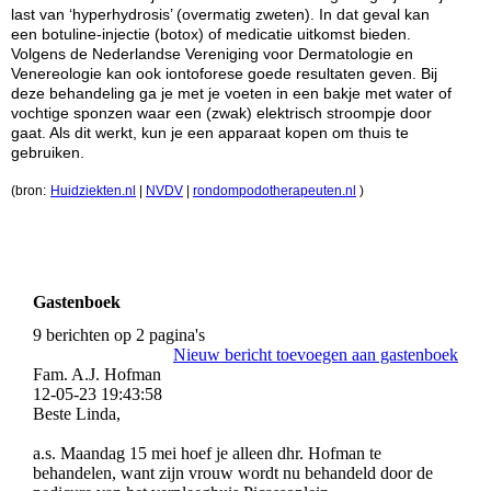
last van ‘hyperhydrosis’ (overmatig zweten). In dat geval kan
een botuline-injectie (botox) of medicatie uitkomst bieden.
Volgens de Nederlandse Vereniging voor Dermatologie en
Venereologie kan ook iontoforese goede resultaten geven. Bij
deze behandeling ga je met je voeten in een bakje met water of
vochtige sponzen waar een (zwak) elektrisch stroompje door
gaat. Als dit werkt, kun je een apparaat kopen om thuis te
gebruiken.
(bron:
Huidziekten.nl
|
NVDV
|
rondompodotherapeuten.nl
)
Gastenboek
9 berichten op 2 pagina's
Nieuw bericht toevoegen aan gastenboek
Fam. A.J. Hofman
12-05-23
19:43:58
Beste Linda,
a.s. Maandag 15 mei hoef je alleen dhr. Hofman te
behandelen, want zijn vrouw wordt nu behandeld door de