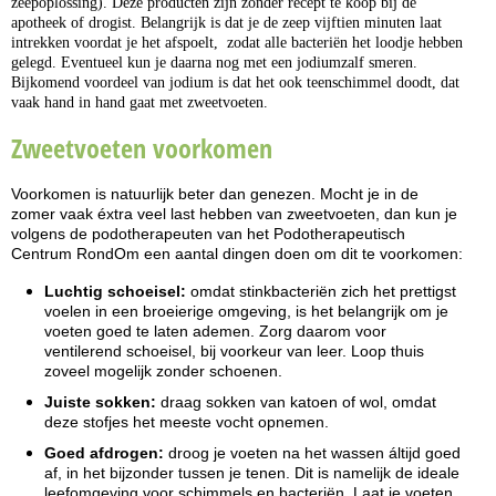
zeepoplossing). Deze producten zijn zonder recept te koop bij de
apotheek of drogist. Belangrijk is dat je de zeep vijftien minuten laat
intrekken voordat je het afspoelt, zodat alle bacteriën het loodje hebben
gelegd. Eventueel kun je daarna nog met een jodiumzalf smeren.
Bijkomend voordeel van jodium is dat het ook teenschimmel doodt, dat
vaak hand in hand gaat met zweetvoeten.
Zweetvoeten voorkomen
Voorkomen is natuurlijk beter dan genezen. Mocht je in de
zomer vaak éxtra veel last hebben van zweetvoeten, dan kun je
volgens de podotherapeuten van het Podotherapeutisch
Centrum RondOm een aantal dingen doen om dit te voorkomen:
Luchtig schoeisel:
omdat stinkbacteriën zich het prettigst
voelen in een broeierige omgeving, is het belangrijk om je
voeten goed te laten ademen. Zorg daarom voor
ventilerend schoeisel, bij voorkeur van leer. Loop thuis
zoveel mogelijk zonder schoenen.
Juiste sokken:
draag sokken van katoen of wol, omdat
deze stofjes het meeste vocht opnemen.
Goed afdrogen:
droog je voeten na het wassen áltijd goed
af, in het bijzonder tussen je tenen. Dit is namelijk de ideale
leefomgeving voor schimmels en bacteriën. Laat je voeten