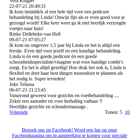
Vera Kuijper
22-07-21
20:49:31
Ik kom inmiddels al een hele tijd voor een pedicure
behandeling bij Linda! Onwijs fijn als er even goed voor je
gezorgd wordt! Elke keer weer ga ik met heerlijk verzorgde
voetjes naar huis!
Rinke Dellebeke-van Hell
09-07-21
07:05:27
Ik kom nu ongeveer 1,5 jaar bij Linda en het is altijd een
feestje. Even tijd voor jezelf en een kundige behandeling.
Linda is én een goede pedicure én een goede
schoonheidsspecialiste/­visagiste wat voor handige combi’s
zorgt. En het is altijd gezellig! Hoe druk het ook is, Linda is
flexibel en doet haar best dingen tussendoor te plannen als
het nodig is. Super tevreden!
Joke Telussa
06-07-21
21:23:45
Vanavond geweest voor gezichts en voetbehandeling ....
Zeker een aanrader en voor herhaling vatbaar !!
Heerlijke gezichts en schoudermassage .
Volgende
Tonen: 5
10
Bezoek ons op Facebook! Word een fan op onze
Facebookpagina om in aanmerking te komen voor speciale